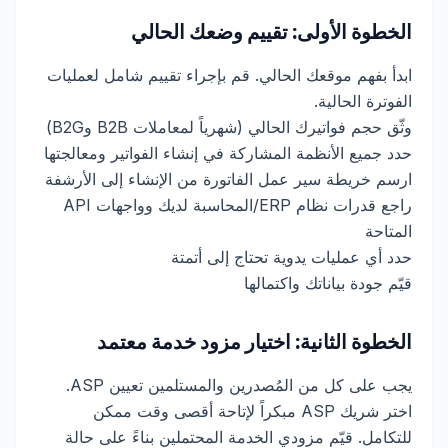
الخطوة الأولى: تقييم وضعك الحالي
ابدأ بفهم موقعك الحالي. قم بإجراء تقييم شامل لعمليات
الفوترة الحالية.
وثّق حجم فواتيرك الحالي (شهرياً لمعاملات B2B وB2G)
حدد جميع الأنظمة المشاركة في إنشاء الفواتير ومعالجتها
ارسم خريطة سير عمل الفاتورة من الإنشاء إلى الأرشفة
راجع قدرات نظام ERP/المحاسبة لديك وواجهات API
المتاحة
حدد أي عمليات يدوية تحتاج إلى أتمتة
قيّم جودة بياناتك واكتمالها
الخطوة الثانية: اختيار مزود خدمة معتمد
يجب على كل من المُصدرين والمستلمين تعيين ASP.
اختر شريك ASP مبكراً لإتاحة أقصى وقت ممكن
للتكامل. قيّم مزودي الخدمة المحتملين بناءً على حالة