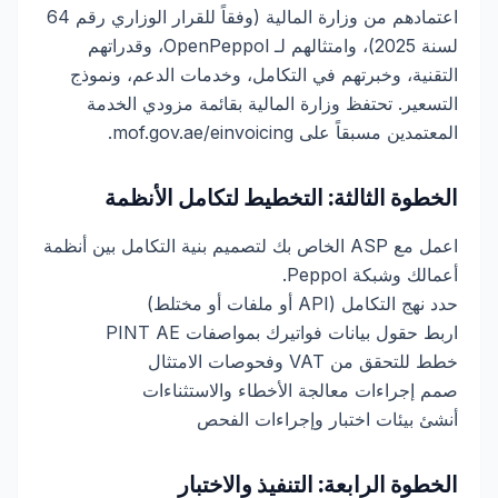
اعتمادهم من وزارة المالية (وفقاً للقرار الوزاري رقم 64
لسنة 2025)، وامتثالهم لـ OpenPeppol، وقدراتهم
التقنية، وخبرتهم في التكامل، وخدمات الدعم، ونموذج
التسعير. تحتفظ وزارة المالية بقائمة مزودي الخدمة
المعتمدين مسبقاً على mof.gov.ae/einvoicing.
الخطوة الثالثة: التخطيط لتكامل الأنظمة
اعمل مع ASP الخاص بك لتصميم بنية التكامل بين أنظمة
أعمالك وشبكة Peppol.
حدد نهج التكامل (API أو ملفات أو مختلط)
اربط حقول بيانات فواتيرك بمواصفات PINT AE
خطط للتحقق من VAT وفحوصات الامتثال
صمم إجراءات معالجة الأخطاء والاستثناءات
أنشئ بيئات اختبار وإجراءات الفحص
الخطوة الرابعة: التنفيذ والاختبار